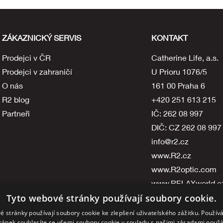
ZÁKAZNICKÝ SERVIS
KONTAKT
Prodejci v ČR
Catherine Life, a.s.
Prodejci v zahraničí
U Prioru 1076/5
O nás
161 00 Praha 6
R2 blog
+420 251 613 215
Partneři
IČ: 262 08 997
DIČ: CZ 262 08 997
info@r2.cz
www.R2.cz
www.R2optic.com
www.RELAXworld.c
Tyto webové stránky používají soubory cookie.
PROVOZOVATEL
é stránky používají soubory cookie ke zlepšení uživatelského zážitku. Použív
ránek souhlasíte se všemi soubory cookie v souladu s našimi zásadami použí