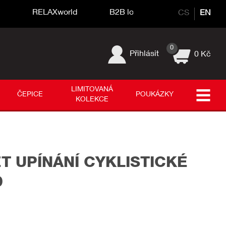
í
RELAXworld
B2B login
CS
EN
0
Přihlásit
0 Kč
LIMITOVANÁ
ČEPICE
POUKÁZKY
KOLEKCE
T UPÍNÁNÍ CYKLISTICKÉ
0