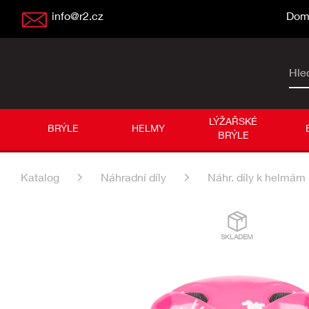
info@r2.cz
Dom
Hle
LÝŽAŘSKÉ
BRÝLE
HELMY
BRÝLE
Katalog
Náhradní díly
Náhr. díly k helmám
SKLADEM