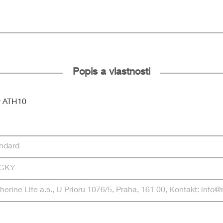
Popis a vlastnosti
my ATH10
ndard
CKY
herine Life a.s., U Prioru 1076/5, Praha, 161 00, Kontakt: info@