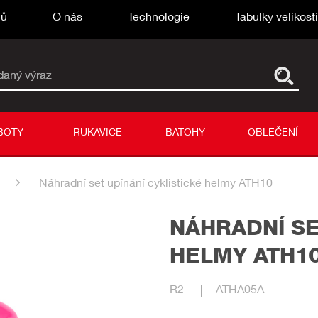
ů
O nás
Technologie
Tabulky velikost
daný výraz
BOTY
RUKAVICE
BATOHY
OBLEČENÍ
Náhradní set upínání cyklistické helmy ATH10
NÁHRADNÍ SE
HELMY ATH1
R2
ATHA05A